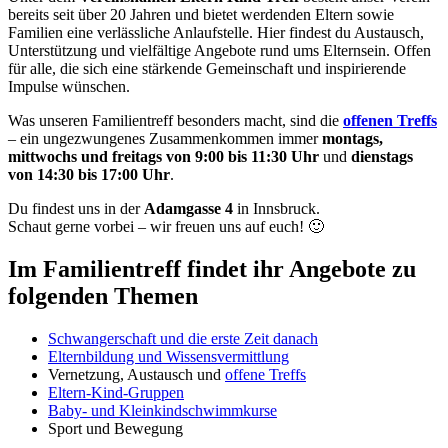
bereits seit über 20 Jahren und bietet werdenden Eltern sowie
Familien eine verlässliche Anlaufstelle. Hier findest du Austausch,
Unterstützung und vielfältige Angebote rund ums Elternsein. Offen
für alle, die sich eine stärkende Gemeinschaft und inspirierende
Impulse wünschen.
Was unseren Familientreff besonders macht, sind die
offenen Treffs
– ein ungezwungenes Zusammenkommen immer
montags,
mittwochs und freitags von 9:00 bis 11:30 Uhr
und
dienstags
von 14:30 bis 17:00 Uhr
.
Du findest uns in der
Adamgasse 4
in Innsbruck.
Schaut gerne vorbei – wir freuen uns auf euch! 🙂
Im Familientreff findet ihr Angebote zu
folgenden Themen
Schwangerschaft und die erste Zeit danach
Elternbildung und Wissensvermittlung
Vernetzung, Austausch und
offene Treffs
Eltern-Kind-Gruppen
Baby- und Kleinkindschwimmkurse
Sport und Bewegung